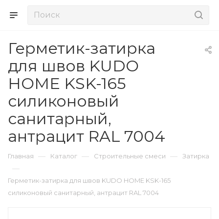
Герметик-затирка
для швов KUDO
HOME KSK-165
силиконовый
санитарный,
антрацит RAL 7004
—
—
—
Главная
Каталог
Строительные смеси
Затирка
—
Герметик-затирка для швов KUDO HOME KSK-165
силиконовый санитарный, антрацит RAL 7004