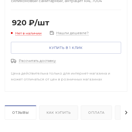
силиконовый санитарный, антрацит RAL 7004
920
₽
/шт
Нашли дешевле?
Нет в наличии
КУПИТЬ В 1 КЛИК
Рассчитать доставку
Цена действительна только для интернет-магазина и
может отличаться от цен в розничных магазинах
ОТЗЫВЫ
КАК КУПИТЬ
ОПЛАТА
ДОП