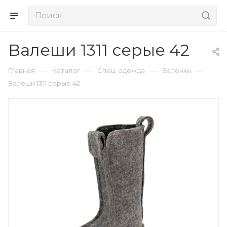
Валеши 1311 серые 42
—
—
—
—
Главная
Каталог
Спец. одежда
Валенки
Валеши 1311 серые 42