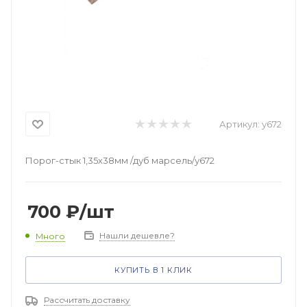
Артикул:
у672
Порог-стык 1,35х38мм /дуб марсель/у672
700
₽
/шт
Нашли дешевле?
Много
КУПИТЬ В 1 КЛИК
Рассчитать доставку