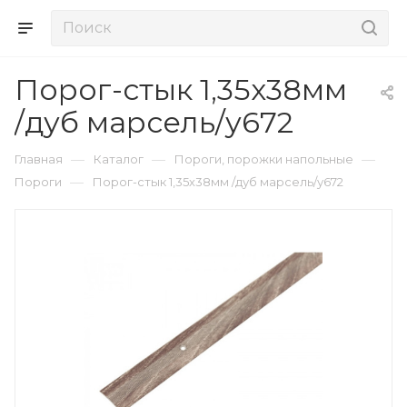
Порог-стык 1,35х38мм
/дуб марсель/у672
—
—
—
Главная
Каталог
Пороги, порожки напольные
—
Пороги
Порог-стык 1,35х38мм /дуб марсель/у672