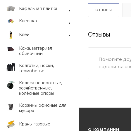
Кафельная плитка
ОТЗЫВЫ
Клеёнка
Отзывы
Клей
Кожа, материал
обивочный
Помогите дру
Колготки, носки,
поделится св
термобельё
Колёса поворотные,
хозяйственные,
колёсные опоры
Корзины офисные для
мусора
Краны газовые
О КОМПАНИИ