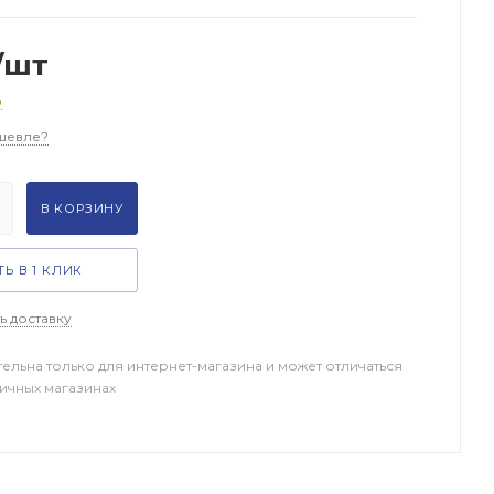
/шт
о
шевле?
В КОРЗИНУ
Ь В 1 КЛИК
ь доставку
тельна только для интернет-магазина и может отличаться
ничных магазинах