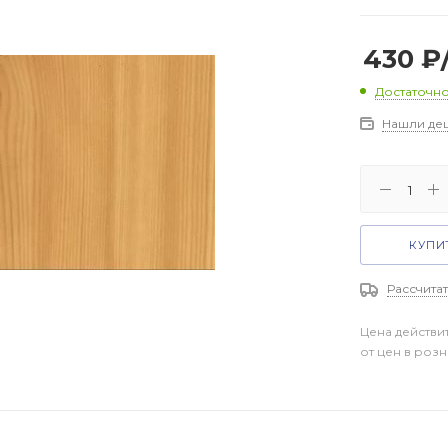
430
₽
Достаточн
Нашли де
КУПИТ
Рассчитат
Цена действи
от цен в роз