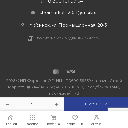
8 800 101 97 64
stroimarket_2021@mail.ru
г. Усинск, ул. Промышленная, 28/3
ПОЛИТИКА КОНФИДЕНЦИАЛЬНОСТИ
2026 © ИП Фаррахов Э.Р. ИНН 110600158359 магазин "Строй
Маркет" 8(82144)46-7-56; 46-2-03. 169710, Республика Коми,
г.Усинск, а/я 178
В КОРЗИНУ
Главная
Каталог
Корзина
Избранные
Контакты