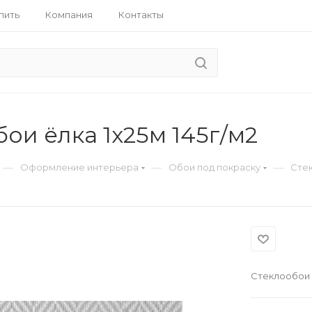
пить
Компания
Контакты
ои ёлка 1х25м 145г/м2
—
—
—
Оформление интерьера
Обои под покраску
Стек
Стеклообои ё