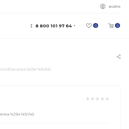
ВОЙТИ
8 800 101 97 64
0
0
лообои ёлка 1х25м 145г/м2
лка 1х25м 145г/м2