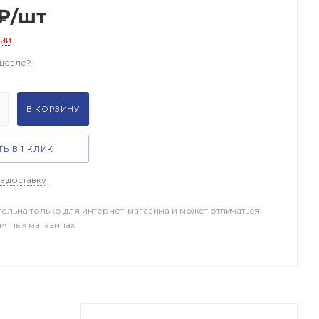
₽
/шт
чии
шевле?
В КОРЗИНУ
Ь В 1 КЛИК
ь доставку
тельна только для интернет-магазина и может отличаться
ничных магазинах