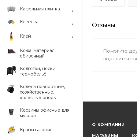
Кафельная плитка
Клеёнка
Отзывы
Клей
Кожа, материал
Помогите дру
обивочный
поделится св
Колготки, носки,
термобельё
Колёса поворотные,
хозяйственные,
колёсные опоры
Корзины офисные для
мусора
О КОМПАНИИ
Краны газовые
МАГАЗИНЫ
К