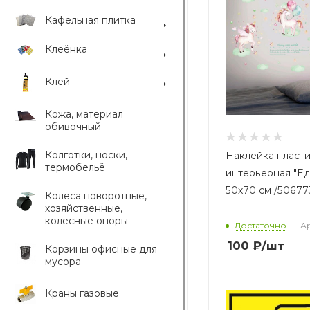
Кафельная плитка
Клеёнка
Клей
Кожа, материал
обивочный
Колготки, носки,
Наклейка пласт
термобельё
интерьерная "Е
50х70 см /50677
Колёса поворотные,
хозяйственные,
колёсные опоры
Достаточно
Ар
100
₽
/шт
Корзины офисные для
мусора
Краны газовые