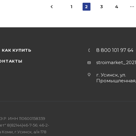
1
2
3
4
8 800 101 97 64
КАК КУПИТЬ
ОНТАКТЫ
stroimarket_202
г. Усинск, ул.
Промышленная,
Э.Р. ИНН 110600158359
" 8(82144)46-7-56; 46-2-
 Коми, г.Усинск, а/я 178