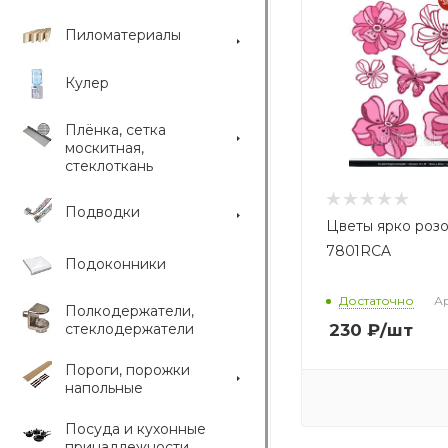
Пиломатериалы
Кулер
Плёнка, сетка
москитная,
стеклоткань
Подводки
Цветы ярко роз
7801RCA
Подоконники
Достаточно
Ар
Полкодержатели,
стеклодержатели
230
₽
/шт
Пороги, порожки
напольные
Посуда и кухонные
принадлежности