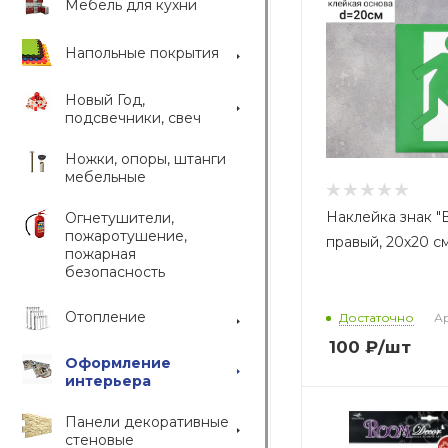
Мебель для кухни
Напольные покрытия
Новый Год,
подсвечники, свеч
Ножки, опоры, штанги
мебельные
Наклейка знак "
Огнетушители,
пожаротушение,
правый, 20х20 с
пожарная
безопасность
Отопление
Достаточно
Ар
100
₽
/шт
Оформление
интерьера
Панели декоративные
стеновые