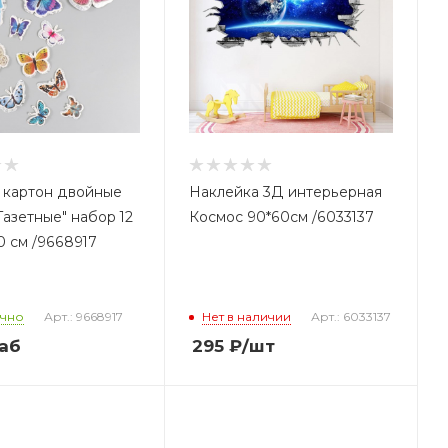
 картон двойные
Наклейка 3Д интерьерная
Газетные" набор 12
Космос 90*60см /6033137
0 см /9668917
очно
Арт.: 9668917
Нет в наличии
Арт.: 6033137
наб
295
₽
/шт