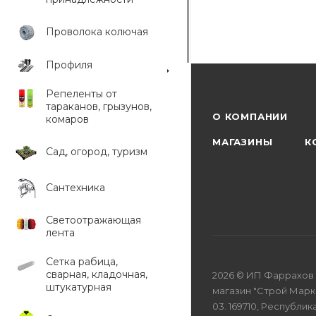
Проволока колючая
Профиля
Репеленты от
тараканов, грызунов,
О КОМПАНИИ
комаров
МАГАЗИНЫ
К
Сад, огород, туризм
Сантехника
Светоотражающая
лента
Сетка рабица,
сварная, кладочная,
2026 © ИП Фаррахов 
штукатурная
магазин "Строй Маркет
03. 169710, Республика