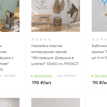
ик
Наклейка пластик
Бабочки
рная
интерьерная чёрная
крылья "
вушка с
"Абстракция. Девушка в
шт h=4-1
лове"
шляпке" 40x60 см /9901627
29
т.: 9901629
Достаточно
Арт.: 9901627
Достат
170
₽
/шт
70
₽
/