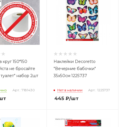
 круг 150*150
Наклейки Decoretto
йста не бросайте
"Вечерние бабочки"
 туалет" набор 2шт
35х50см 1225737
очно
Арт.: 7181430
Нет в наличии
Арт.: 1225737
шт
445
₽
/шт