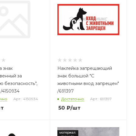
а знак
Наклейка запрещающий
венный за
знак большой "С
ю безопасность",
животными вход запрещен"
 /4150934
/691397
очно
Арт.: 4150934
Достаточно
Арт.: 691397
шт
50
₽
/шт