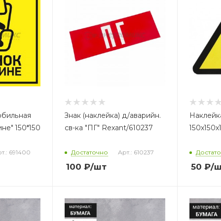
обильная
Знак (наклейка) д/аварийн.
Наклейк
не" 150*150
св-ка "ПГ" Rexant/610237
150х150х
т.: 691400
Достаточно
Арт.: 610237
Достат
100
₽
/шт
50
₽
/