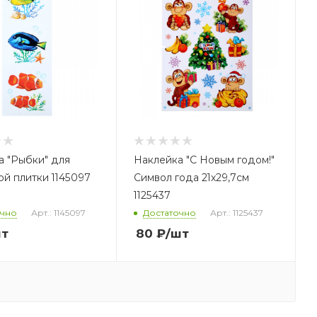
а "Рыбки" для
Наклейка "С Новым годом!"
й плитки 1145097
Символ года 21х29,7см
1125437
очно
Арт.: 1145097
Достаточно
Арт.: 1125437
шт
80
₽
/шт