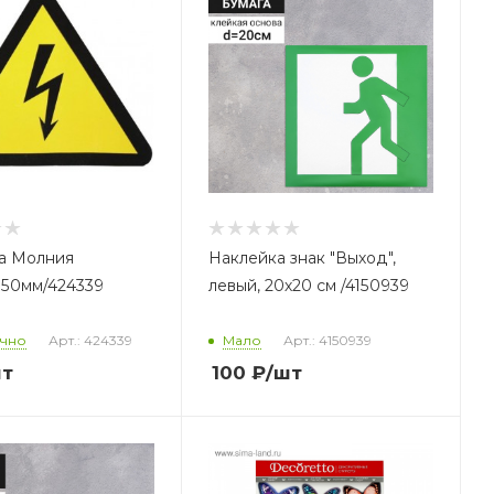
а Молния
Наклейка знак "Выход",
150мм/424339
левый, 20х20 см /4150939
очно
Арт.: 424339
Мало
Арт.: 4150939
шт
100
₽
/шт