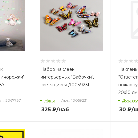
ик
Набор наклеек
Наклейк
динорожки"
интерьерных "Бабочки",
"Ответст
37
светящиеся /10059231
пожарну
20х10 см
т.: 5067737
Мало
Арт.: 10059231
Достат
325
₽
/наб
30
₽
/