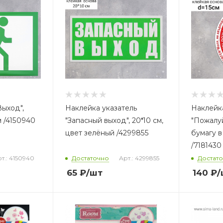
Выход",
Наклейка указатель
Наклейка
м /4150940
"Запасный выход", 20*10 см,
"Пожалу
цвет зелёный /4299855
бумагу в
/7181430
т.: 4150940
Достаточно
Арт.: 4299855
Достат
65
₽
/шт
140
₽
/