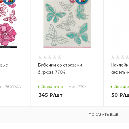
овые
Бабочки со стразами
Наклейк
бирюза 7704
кафельно
т.: 7801RCA
Достаточно
Арт.: 7704
Достат
345
₽
/шт
50
₽
/
ПОКАЗАТЬ ЕЩЕ