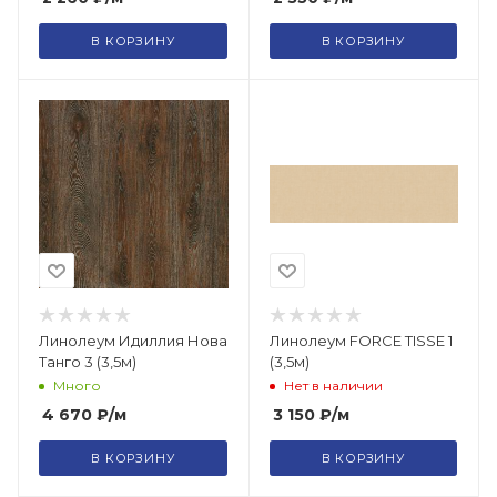
В КОРЗИНУ
В КОРЗИНУ
Линолеум Идиллия Нова
Линолеум FORCE TISSE 1
Танго 3 (3,5м)
(3,5м)
Много
Нет в наличии
4 670
₽
/м
3 150
₽
/м
В КОРЗИНУ
В КОРЗИНУ