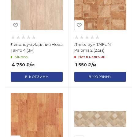
Линолеум Идиллия Нова
Линолеум TAIFUN
Танго 4 (3м)
Paloma 2 (2.5м)
Много
Нет в наличии
4 750
₽
/м
1 550
₽
/м
В КОРЗИНУ
В КОРЗИНУ