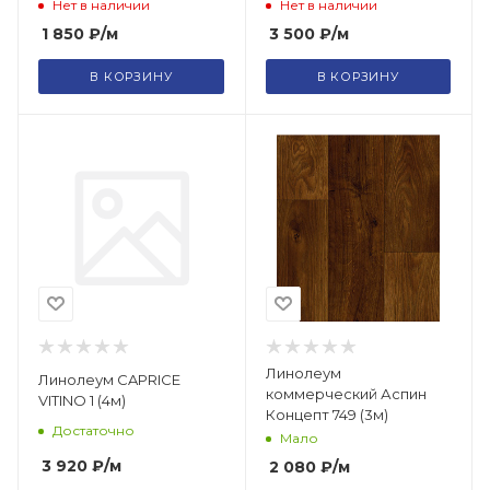
Нет в наличии
Нет в наличии
1 850
₽
/м
3 500
₽
/м
В КОРЗИНУ
В КОРЗИНУ
Линолеум
Линолеум CAPRICE
коммерческий Аспин
VITINO 1 (4м)
Концепт 749 (3м)
Достаточно
Мало
3 920
₽
/м
2 080
₽
/м