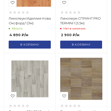
Линолеум Идиллия Нова
Линолеум СПРИНТ PRO
Оксфорд 1 (3м)
TERMINI 1 (3,5м)
Много
Нет в наличии
4 890
₽
/м
2 900
₽
/м
В КОРЗИНУ
В КОРЗИНУ