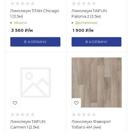
Линолеум TITAN Chicago
Линолеум TAIFUN
1 (3,5м)
Paloma 2 (3.5м)
Много
Достаточно
3 560
₽
/м
1 900
₽
/м
В КОРЗИНУ
В КОРЗИНУ
Линолеум TAIFUN
Линолеум Фаворит
Carmen 1 (2.5м)
Тобаго 4М (4м)