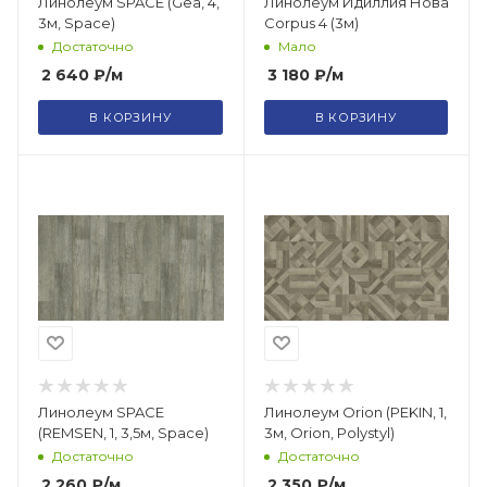
Линолеум SPACE (Gea, 4,
Линолеум Идиллия Нова
3м, Space)
Corpus 4 (3м)
Достаточно
Мало
2 640
₽
/м
3 180
₽
/м
В КОРЗИНУ
В КОРЗИНУ
Линолеум SPACE
Линолеум Orion (PEKIN, 1,
(REMSEN, 1, 3,5м, Space)
3м, Orion, Polystyl)
Достаточно
Достаточно
2 260
₽
/м
2 350
₽
/м