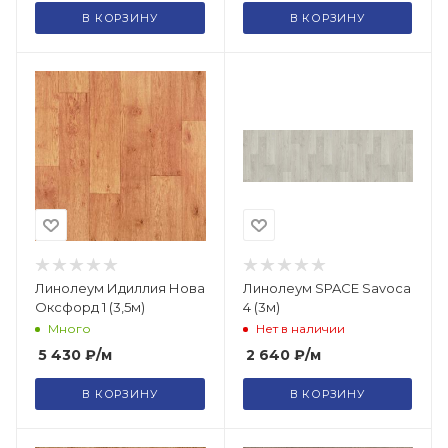
В КОРЗИНУ
В КОРЗИНУ
Линолеум Идиллия Нова
Линолеум SPACE Savoca
Оксфорд 1 (3,5м)
4 (3м)
Много
Нет в наличии
5 430
₽
/м
2 640
₽
/м
В КОРЗИНУ
В КОРЗИНУ