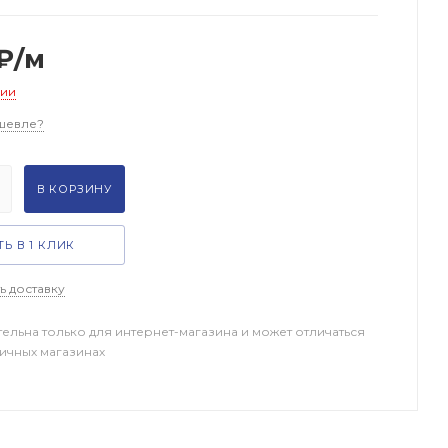
₽
/м
чии
шевле?
В КОРЗИНУ
Ь В 1 КЛИК
ь доставку
тельна только для интернет-магазина и может отличаться
ничных магазинах