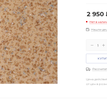
2 950
Нет в нали
Нашли де
КУПИТ
Рассчитат
Цена действи
от цен в роз