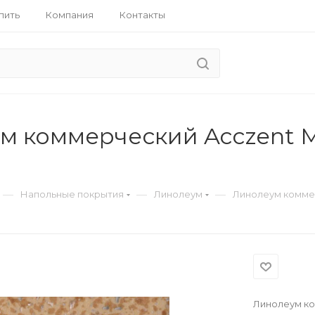
пить
Компания
Контакты
 коммерческий Acczent Min
—
—
—
Напольные покрытия
Линолеум
Линолеум коммерч
Линолеум ком