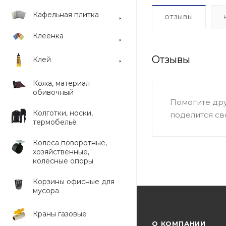
Кафельная плитка
ОТЗЫВЫ
Клеёнка
Отзывы
Клей
Кожа, материал
обивочный
Помогите дру
Колготки, носки,
поделится св
термобельё
Колёса поворотные,
хозяйственные,
колёсные опоры
Корзины офисные для
мусора
Краны газовые
О КОМПАНИИ