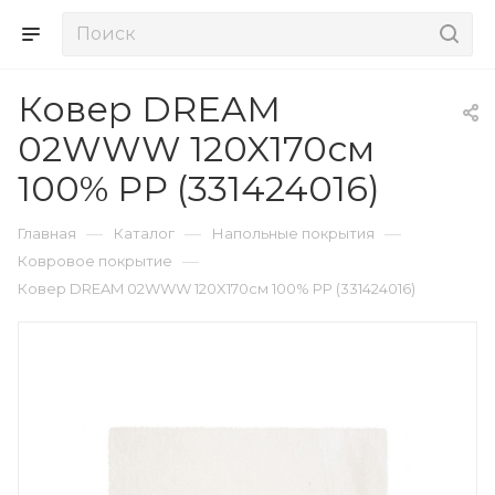
Ковер DREAM
02WWW 120X170см
100% РР (331424016)
—
—
—
Главная
Каталог
Напольные покрытия
—
Ковровое покрытие
Ковер DREAM 02WWW 120X170см 100% РР (331424016)