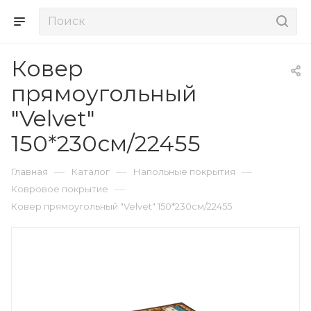
Ковер
прямоугольный
"Velvet"
150*230см/22455
—
—
—
Главная
Каталог
Напольные покрытия
—
Ковровое покрытие
Ковер прямоугольный "Velvet" 150*230см/22455