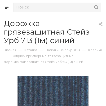
Дорожка
грязезащитная Стейз
Урб 713 (1м) синий
—
—
—
Главная
Каталог
Напольные покрытия
Коврики
—
—
Коврики придверные, грязезащитные
Дорожка грязезащитная Стейз Урб 713 (1м) синий