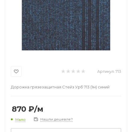
Артикул:
713
Дорожка грязезащитная Стейз Урб 713 (1м) синий
870
₽
/м
Нашли дешевле?
Мало