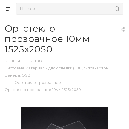
Оргстекло
прозрачное 10мм
1525х2050
—
—
Главная
Каталог
Листовые материалы для отделки (ГВЛ, гипсакартон,
фанера, OSB)
—
—
Оргстекло прозрачное
Оргстекло прозрачное 10мм 1525х2050