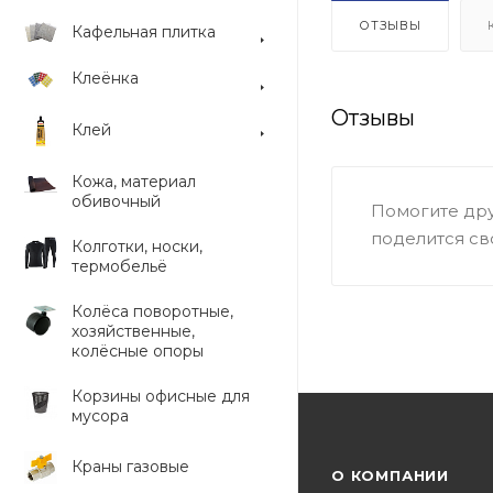
ОТЗЫВЫ
Кафельная плитка
Клеёнка
Отзывы
Клей
Кожа, материал
обивочный
Помогите дру
поделится св
Колготки, носки,
термобельё
Колёса поворотные,
хозяйственные,
колёсные опоры
Корзины офисные для
мусора
Краны газовые
О КОМПАНИИ