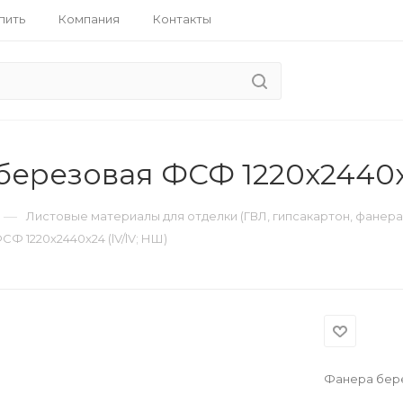
пить
Компания
Контакты
ерезовая ФСФ 1220х2440х2
—
Листовые материалы для отделки (ГВЛ, гипсакартон, фанера
Ф 1220х2440х24 (lV/lV; НШ)
Фанера бере