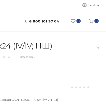
ВОЙТИ
8 800 101 97 64
0
0
4 (lV/lV; НШ)
—
—
, OSB)
Фанера
зовая ФСФ 1220х2440х24 (lV/lV; НШ)