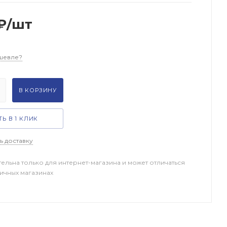
₽
/шт
шевле?
В КОРЗИНУ
Ь В 1 КЛИК
ь доставку
тельна только для интернет-магазина и может отличаться
ничных магазинах