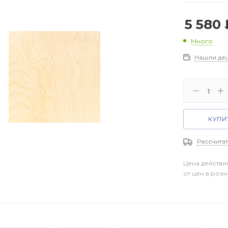
5 580
Много
Нашли де
КУПИТ
Рассчитат
Цена действи
от цен в роз