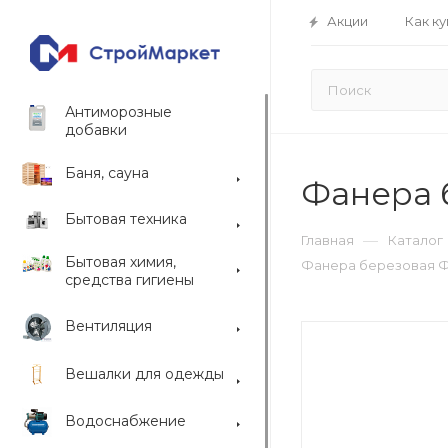
Акции
Как ку
Антиморозные
добавки
Баня, сауна
Фанера б
Бытовая техника
—
Главная
Каталог
Бытовая химия,
Фанера березовая ФС
средства гигиены
Вентиляция
Вешалки для одежды
Водоснабжение