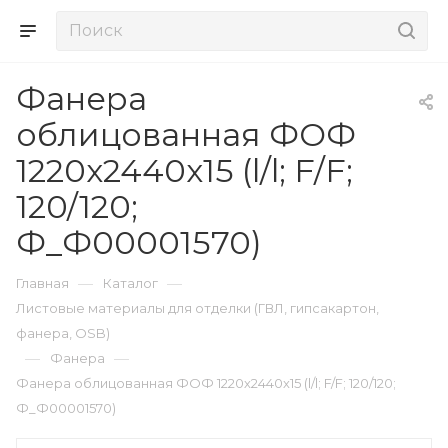
Фанера
облицованная ФОФ
1220х2440х15 (l/l; F/F;
120/120;
Ф_Ф00001570)
—
—
Главная
Каталог
Листовые материалы для отделки (ГВЛ, гипсакартон,
фанера, OSB)
—
—
Фанера
Фанера облицованная ФОФ 1220х2440х15 (l/l; F/F; 120/120;
Ф_Ф00001570)