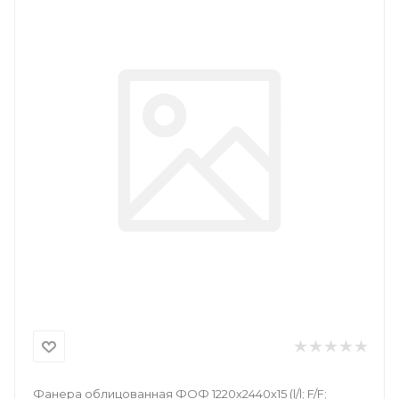
Фанера облицованная ФОФ 1220х2440х15 (l/l; F/F;