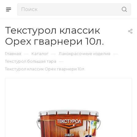
Текстурол классик
Орех гварнери 10л.
—
—
—
Главная
Каталог
Лакокрасочные изделия
—
Текстурол большая тара
Текстурол классик Орех гварнери 10л.