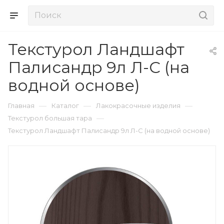
Текстурол Ландшафт
Палисандр 9л Л-С (на
водной основе)
—
—
—
Главная
Каталог
Лакокрасочные изделия
—
Текстурол большая тара
Текстурол Ландшафт Палисандр 9л Л-С (на водной основе)