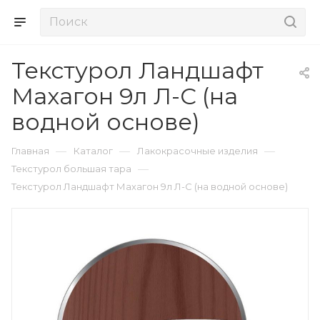
Текстурол Ландшафт
Махагон 9л Л-С (на
водной основе)
—
—
—
Главная
Каталог
Лакокрасочные изделия
—
Текстурол большая тара
Текстурол Ландшафт Махагон 9л Л-С (на водной основе)