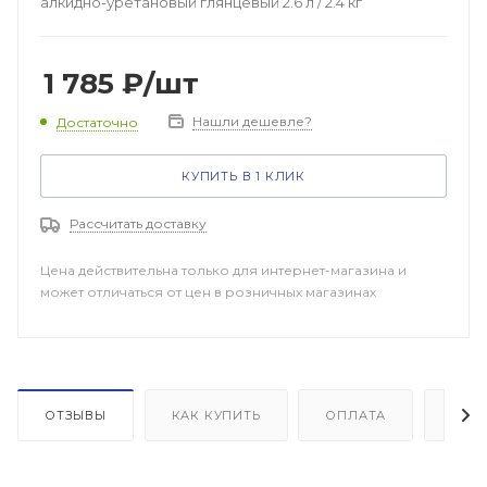
алкидно-уретановый глянцевый 2.6 л / 2.4 кг
1 785
₽
/шт
Нашли дешевле?
Достаточно
КУПИТЬ В 1 КЛИК
Рассчитать доставку
Цена действительна только для интернет-магазина и
может отличаться от цен в розничных магазинах
ОТЗЫВЫ
КАК КУПИТЬ
ОПЛАТА
ДОП