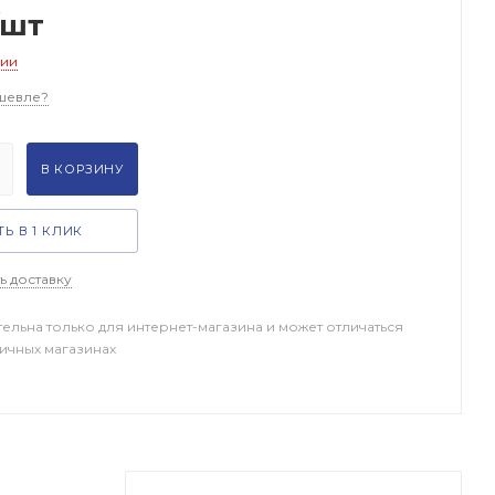
/шт
чии
шевле?
В КОРЗИНУ
Ь В 1 КЛИК
ь доставку
тельна только для интернет-магазина и может отличаться
ничных магазинах