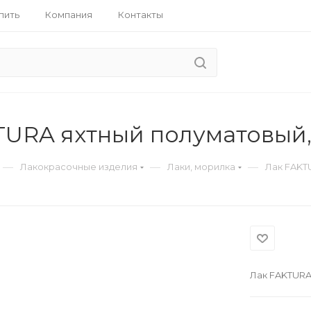
пить
Компания
Контакты
URA яхтный полуматовый, 
—
—
—
Лакокрасочные изделия
Лаки, морилка
Лак FAKTU
Лак FAKTURA 