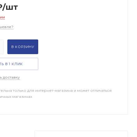
₽
/шт
чии
шевле?
В КОРЗИНУ
Ь В 1 КЛИК
ь доставку
тельна только для интернет-магазина и может отличаться
ничных магазинах