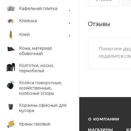
Кафельная плитка
Клеёнка
Отзывы
Клей
Кожа, материал
Помогите дру
обивочный
поделится св
Колготки, носки,
термобельё
Колёса поворотные,
хозяйственные,
колёсные опоры
Корзины офисные для
мусора
О КОМПАНИИ
Краны газовые
МАГАЗИНЫ
К