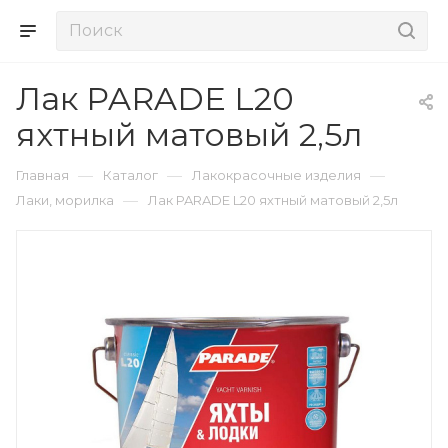
Лак PARADE L20
яхтный матовый 2,5л
—
—
—
Главная
Каталог
Лакокрасочные изделия
—
Лаки, морилка
Лак PARADE L20 яхтный матовый 2,5л