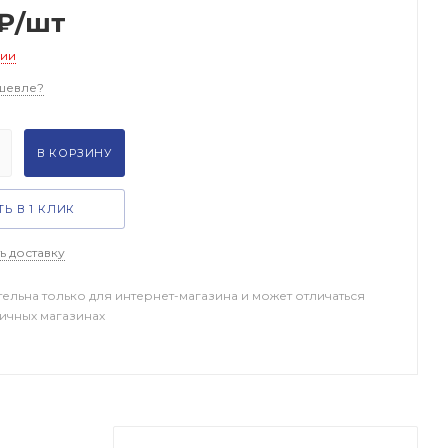
₽
/шт
чии
шевле?
В КОРЗИНУ
Ь В 1 КЛИК
ь доставку
тельна только для интернет-магазина и может отличаться
ничных магазинах