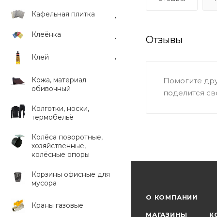
Кафельная плитка
Клеёнка
Отзывы
Клей
Кожа, материал
Помогите дру
обивочный
поделится св
Колготки, носки,
термобельё
Колёса поворотные,
хозяйственные,
колёсные опоры
Корзины офисные для
мусора
О КОМПАНИИ
Краны газовые
МАГАЗИНЫ
К