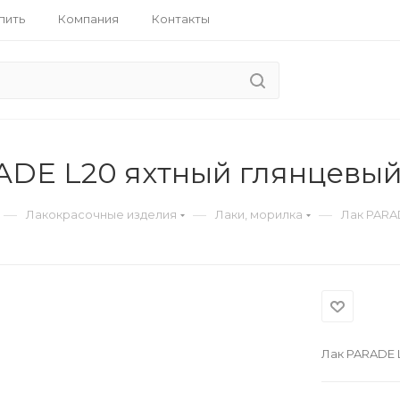
пить
Компания
Контакты
ADE L20 яхтный глянцевый
—
—
—
Лакокрасочные изделия
Лаки, морилка
Лак PARAD
Лак PARADE L