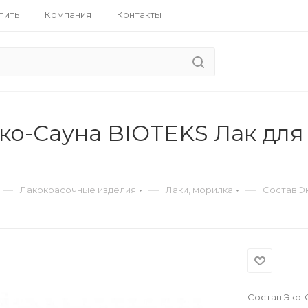
пить
Компания
Контакты
Эко-Сауна BIOTEKS Лак для
—
—
—
Лакокрасочные изделия
Лаки, морилка
Состав Э
Состав Эко-