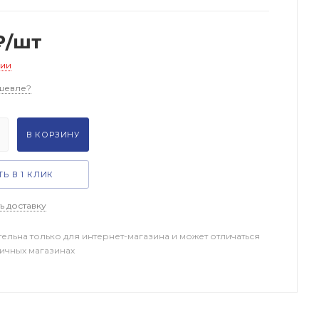
₽
/шт
чии
шевле?
В КОРЗИНУ
Ь В 1 КЛИК
ь доставку
тельна только для интернет-магазина и может отличаться
ничных магазинах