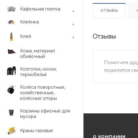
Кафельная плитка
ОТЗЫВЫ
Клеёнка
Отзывы
Клей
Кожа, материал
обивочный
Помогите дру
Колготки, носки,
поделится св
термобельё
Колёса поворотные,
хозяйственные,
колёсные опоры
Корзины офисные для
мусора
Краны газовые
О КОМПАНИИ