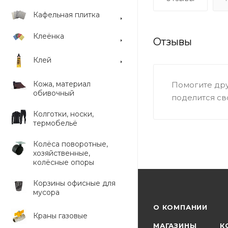
Кафельная плитка
Клеёнка
Отзывы
Клей
Кожа, материал
Помогите дру
обивочный
поделится св
Колготки, носки,
термобельё
Колёса поворотные,
хозяйственные,
колёсные опоры
Корзины офисные для
мусора
О КОМПАНИИ
Краны газовые
МАГАЗИНЫ
К