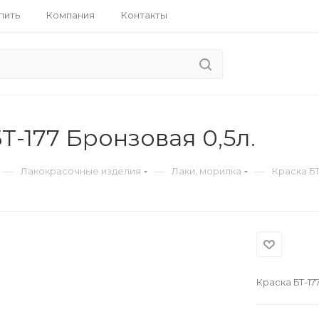
пить
Компания
Контакты
Т-177 Бронзовая 0,5л.
—
—
—
Лакокрасочные изделия
Лаки, морилка
Краска БТ
Краска БТ-17