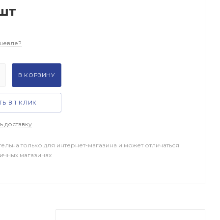
шт
шевле?
В КОРЗИНУ
Ь В 1 КЛИК
ь доставку
тельна только для интернет-магазина и может отличаться
ничных магазинах