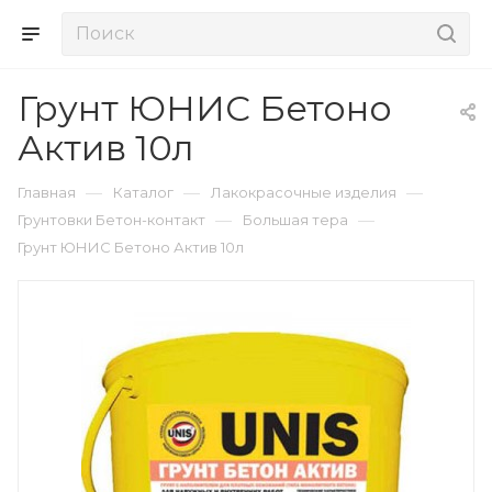
Грунт ЮНИС Бетоно
Актив 10л
—
—
—
Главная
Каталог
Лакокрасочные изделия
—
—
Грунтовки Бетон-контакт
Большая тера
Грунт ЮНИС Бетоно Актив 10л