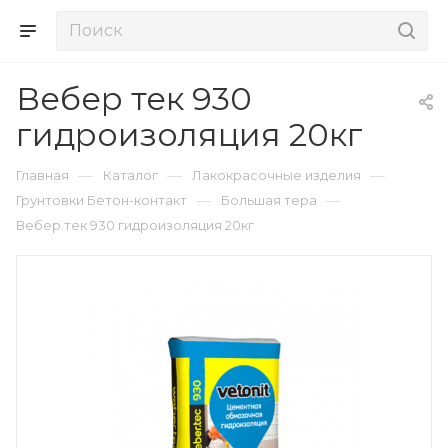
Вебер тек 930
гидроизоляция 20кг
—
—
—
Главная
Каталог
Лакокрасочные изделия
—
—
Грунтовки Бетон-контакт
Большая тера
Вебер тек 930 гидроизоляция 20кг