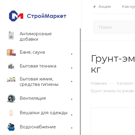
Акции
Как ку
Антиморозные
добавки
Баня, сауна
Грунт-эм
Бытовая техника
кг
Бытовая химия,
—
Главная
Каталог
средства гигиены
Грунт-эмаль по ржавч
Вентиляция
Вешалки для одежды
Водоснабжение