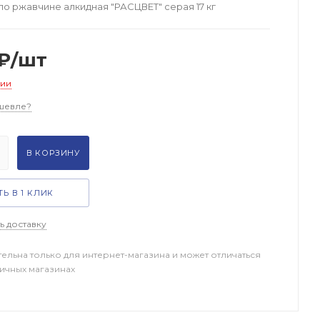
по ржавчине алкидная "РАСЦВЕТ" серая 17 кг
₽
/шт
чии
шевле?
В КОРЗИНУ
Ь В 1 КЛИК
ь доставку
тельна только для интернет-магазина и может отличаться
ничных магазинах