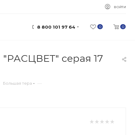
ВОЙТИ
8 800 101 97 64
0
0
 "РАСЦВЕТ" серая 17
—
Большая тера