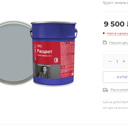
Грунт-эмаль 
9 500
Нет в нали
Нашли де
КУПИТ
Рассчитат
Цена действи
от цен в роз