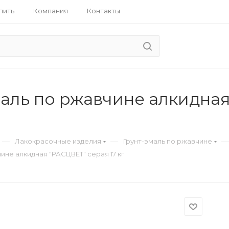
пить
Компания
Контакты
аль по ржавчине алкидная
—
—
—
Лакокрасочные изделия
Грунт-эмаль по ржавчине
ине алкидная "РАСЦВЕТ" серая 17 кг