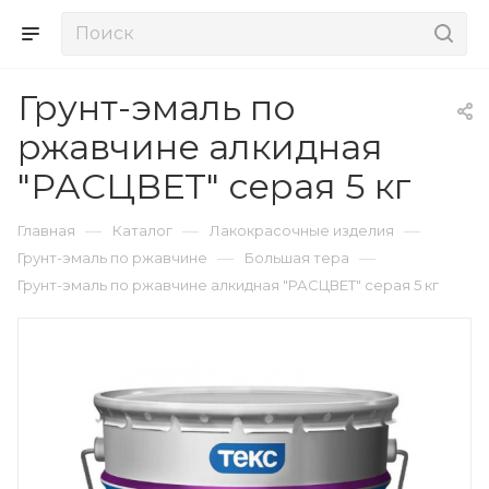
Грунт-эмаль по
ржавчине алкидная
"РАСЦВЕТ" серая 5 кг
—
—
—
Главная
Каталог
Лакокрасочные изделия
—
—
Грунт-эмаль по ржавчине
Большая тера
Грунт-эмаль по ржавчине алкидная "РАСЦВЕТ" серая 5 кг