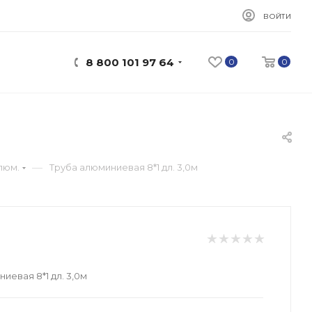
ВОЙТИ
8 800 101 97 64
0
0
—
люм.
Труба алюминиевая 8*1 дл. 3,0м
иевая 8*1 дл. 3,0м