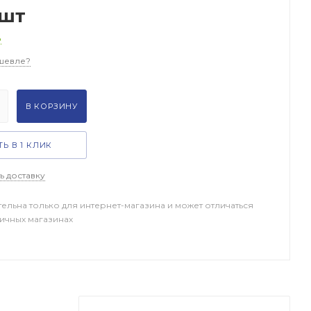
/шт
о
шевле?
В КОРЗИНУ
Ь В 1 КЛИК
ь доставку
тельна только для интернет-магазина и может отличаться
ничных магазинах