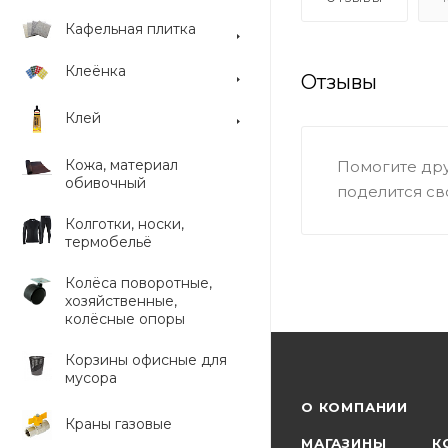
Кафельная плитка
Клеёнка
Отзывы
Клей
Кожа, материал
Помогите дру
обивочный
поделится св
Колготки, носки,
термобельё
Колёса поворотные,
хозяйственные,
колёсные опоры
Корзины офисные для
мусора
О КОМПАНИИ
Краны газовые
МАГАЗИНЫ
К