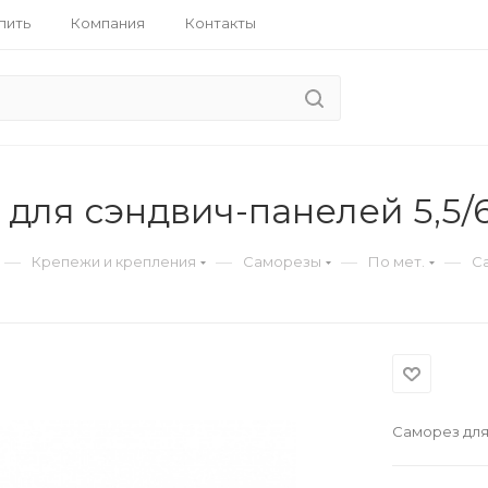
пить
Компания
Контакты
для сэндвич-панелей 5,5/6
—
—
—
—
Крепежи и крепления
Саморезы
По мет.
Са
Саморез для 