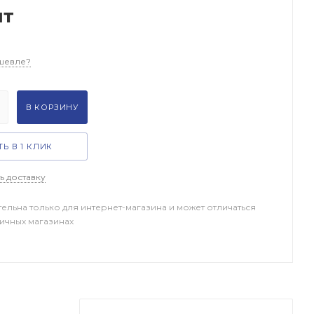
шт
шевле?
В КОРЗИНУ
Ь В 1 КЛИК
ь доставку
тельна только для интернет-магазина и может отличаться
ничных магазинах