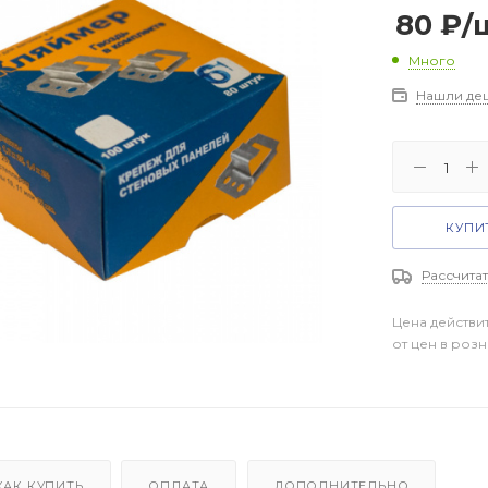
80
₽
/
Много
Нашли де
КУПИТ
Рассчитат
Цена действи
от цен в роз
КАК КУПИТЬ
ОПЛАТА
ДОПОЛНИТЕЛЬНО