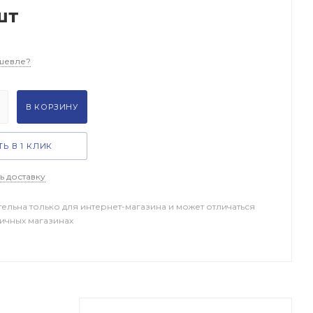
шт
шевле?
В КОРЗИНУ
Ь В 1 КЛИК
ь доставку
тельна только для интернет-магазина и может отличаться
ничных магазинах