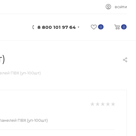
ВОЙТИ
8 800 101 97 64
0
0
)
елей ПВХ (уп-100шт)
панелей ПВХ (уп-100шт)