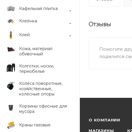
Кафельная плитка
Клеёнка
Отзывы
Клей
Кожа, материал
Помогите дру
обивочный
поделится св
Колготки, носки,
термобельё
Колёса поворотные,
хозяйственные,
колёсные опоры
Корзины офисные для
мусора
О КОМПАНИИ
Краны газовые
МАГАЗИНЫ
К