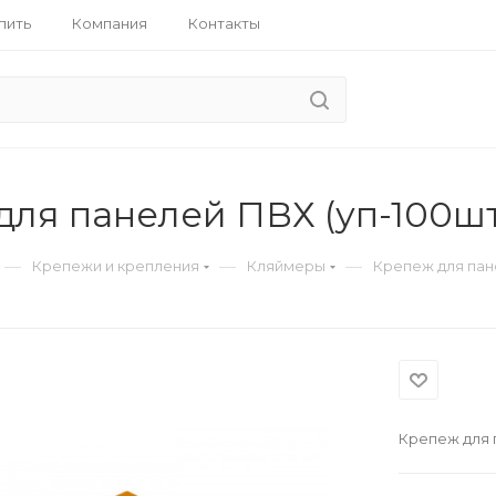
пить
Компания
Контакты
для панелей ПВХ (уп-100шт
—
—
—
Крепежи и крепления
Кляймеры
Крепеж для пан
Крепеж для 