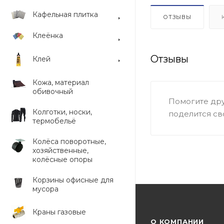
Кафельная плитка
ОТЗЫВЫ
Клеёнка
Отзывы
Клей
Кожа, материал
обивочный
Помогите дру
Колготки, носки,
поделится св
термобельё
Колёса поворотные,
хозяйственные,
колёсные опоры
Корзины офисные для
мусора
Краны газовые
О КОМПАНИИ