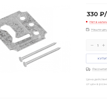
330
₽
Нет в нали
Нашли де
КУПИТ
Рассчитат
Цена действи
от цен в роз