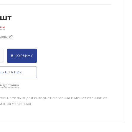
/шт
чии
шевле?
В КОРЗИНУ
Ь В 1 КЛИК
ь доставку
тельна только для интернет-магазина и может отличаться
ничных магазинах