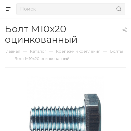
Болт М10х20
оцинкованный
—
—
—
Главная
Каталог
Крепежи и крепления
Болты
—
Болт М10х20 оцинкованный