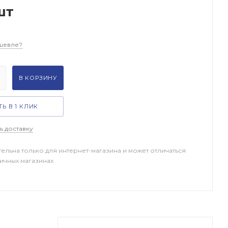
шт
шевле?
В КОРЗИНУ
Ь В 1 КЛИК
ь доставку
тельна только для интернет-магазина и может отличаться
ничных магазинах