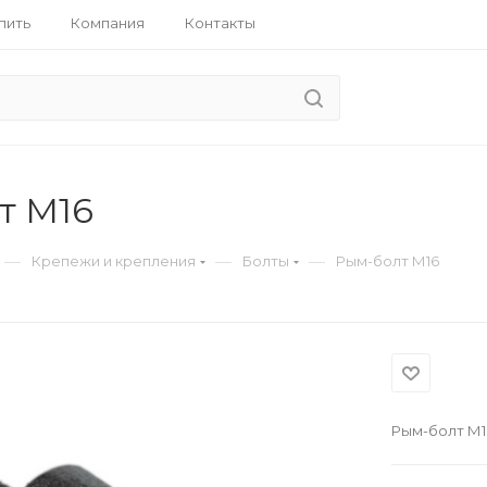
пить
Компания
Контакты
т М16
—
—
—
Крепежи и крепления
Болты
Рым-болт М16
Рым-болт М1