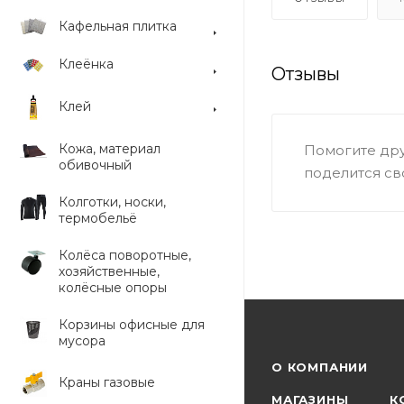
Кафельная плитка
Клеёнка
Отзывы
Клей
Кожа, материал
Помогите дру
обивочный
поделится св
Колготки, носки,
термобельё
Колёса поворотные,
хозяйственные,
колёсные опоры
Корзины офисные для
мусора
О КОМПАНИИ
Краны газовые
МАГАЗИНЫ
К