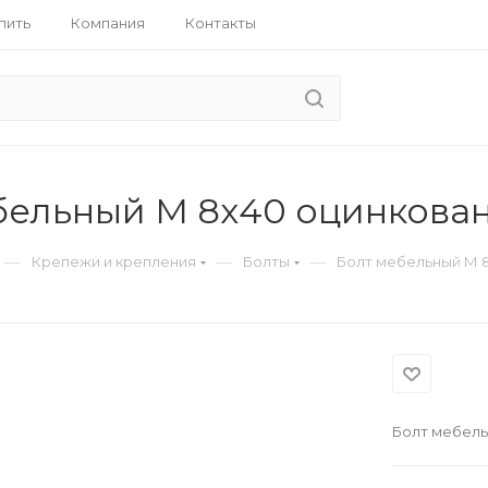
пить
Компания
Контакты
бельный М 8х40 оцинкова
—
—
—
Крепежи и крепления
Болты
Болт мебельный М 
Болт мебель