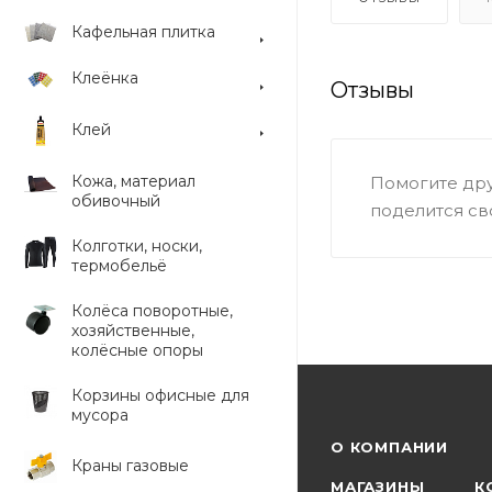
Кафельная плитка
Клеёнка
Отзывы
Клей
Кожа, материал
Помогите дру
обивочный
поделится св
Колготки, носки,
термобельё
Колёса поворотные,
хозяйственные,
колёсные опоры
Корзины офисные для
мусора
О КОМПАНИИ
Краны газовые
МАГАЗИНЫ
К