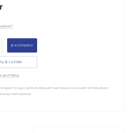
т
шевле?
В КОРЗИНУ
Ь В 1 КЛИК
ь доставку
тельна только для интернет-магазина и может отличаться
ничных магазинах