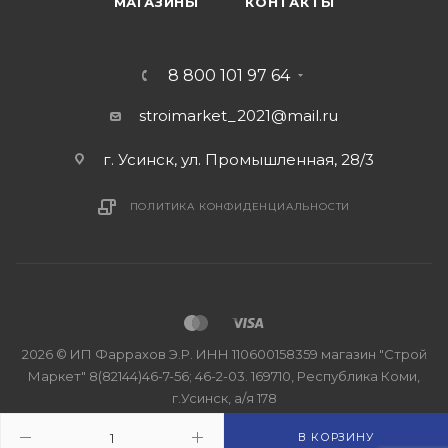
МАГАЗИНЫ
КОНТАКТЫ
8 800 101 97 64
stroimarket_2021@mail.ru
г. Усинск, ул. Промышленная, 28/3
ПОЛИТИКА КОНФИДЕНЦИАЛЬНОСТИ
2026 © ИП Фаррахов Э.Р. ИНН 110600158359 магазин "Строй
Маркет" 8(82144)46-7-56; 46-2-03. 169710, Республика Коми,
г.Усинск, а/я 178
В КОРЗИНУ