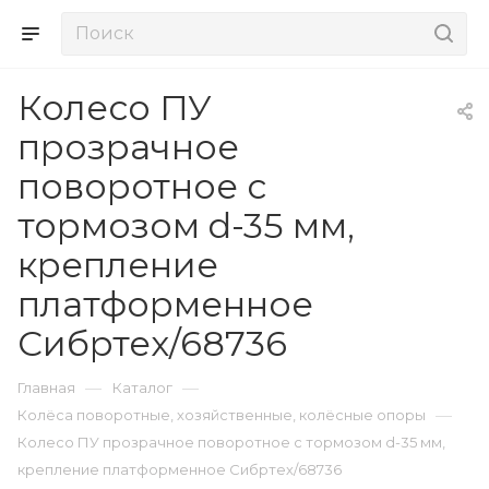
Колесо ПУ
прозрачное
поворотное с
тормозом d-35 мм,
крепление
платформенное
Сибртех/68736
—
—
Главная
Каталог
—
Колёса поворотные, хозяйственные, колёсные опоры
Колесо ПУ прозрачное поворотное с тормозом d-35 мм,
крепление платформенное Сибртех/68736