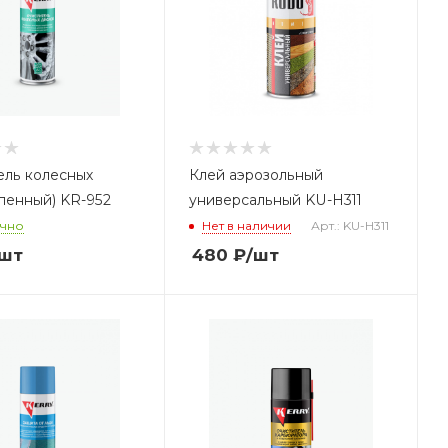
ель колесных
Клей аэрозольный
пенный) KR-952
универсальный KU-H311
очно
Нет в наличии
Арт.: KU-H311
/шт
480
₽
/шт