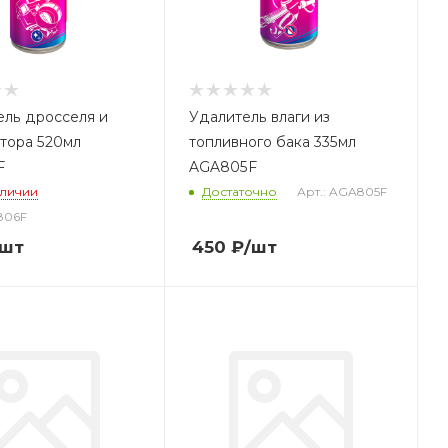
ель дросселя и
Удалитель влаги из
тора 520мл
топливного бака 335мл
F
AGA805F
аличии
Достаточно
Арт.: AGA805F
806F
/шт
450
₽
/шт