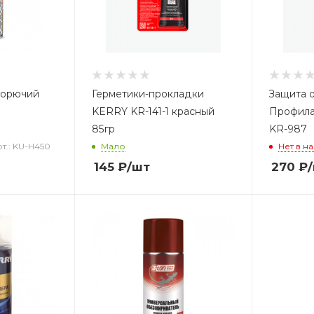
горючий
Герметики-прокладки
Защита о
KERRY KR-141-1 красный
Профила
85гр
KR-987
т.: KU-H450
Мало
Нет в н
145
₽
/шт
270
₽