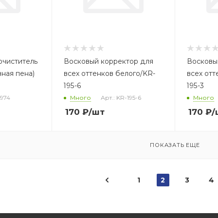
очиститель
Восковый корректор для
Восковы
вная пена)
всех оттенков белого/KR-
всех отт
195-6
195-3
-974
Много
Арт.: KR-195-6
Много
170
₽
/шт
170
₽
/
ПОКАЗАТЬ ЕЩЕ
1
2
3
4