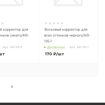
й корректор для
Восковый корректор для
енков синего/KR-
всех оттенков черного/KR-
195-1
Арт.: KR-195-3
Достаточно
Арт.: KR-195-1
шт
170
₽
/шт