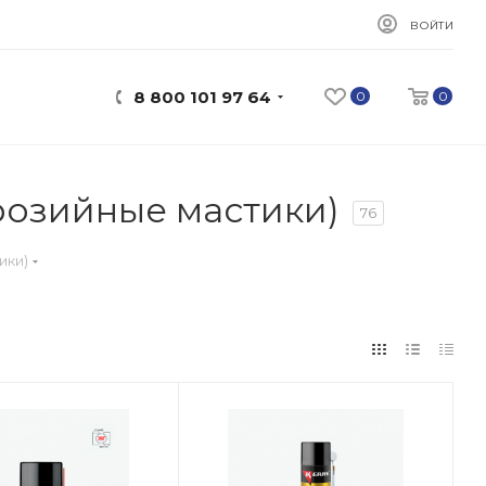
ВОЙТИ
8 800 101 97 64
0
0
ррозийные мастики)
76
ики)