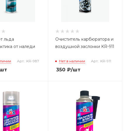
т льда
Очиститель карбюратора и
ктика от наледи
воздушной заслонки KR-911
аличии
Арт.: KR-987
Нет в наличии
Арт.: KR-911
/шт
350
₽
/шт