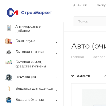
Акции
Как ку
Антиморозные
добавки
Баня, сауна
Авто (оч
Бытовая техника
—
Главная
Каталог
Бытовая химия,
средства гигиены
По
ФИЛЬТР
Вентиляция
Вешалки для одежды
Водоснабжение