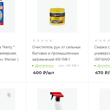
"Kerry "
Очиститель рук от сильных
Смазка 
лимерная,
бытовых и промышленных
универс
. Метал. )
загрязнений KR-198-1
IRFIX/40
Достаточно
Арт.: KR-198-1
Достат
400
₽
/шт
470
₽