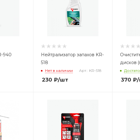
R-940
Нейтрализатор запахов KR-
Очистит
518
дисков (
Нет в наличии
Арт.: KR-518
Достат
230
₽
/шт
370
₽