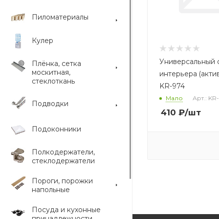
Пиломатериалы
Кулер
Универсальный 
Плёнка, сетка
москитная,
интерьера (акти
стеклоткань
KR-974
Мало
Арт.: KR
Подводки
410
₽
/шт
Подоконники
Полкодержатели,
стеклодержатели
Пороги, порожки
напольные
Посуда и кухонные
принадлежности