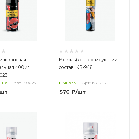
силиконовая
Мовиль(консервирующий
альная 400мл
состав) KR-948
023
очно
Арт.: 40023
Много
Арт.: KR-948
/шт
570
₽
/шт