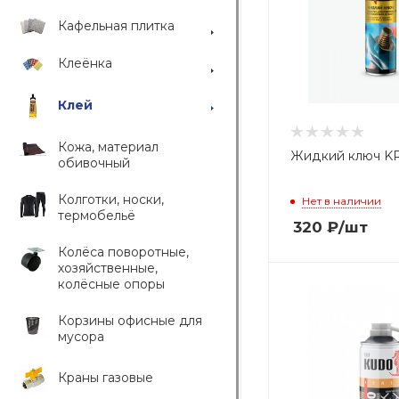
Кафельная плитка
Клеёнка
Клей
Кожа, материал
Жидкий ключ K
обивочный
Колготки, носки,
Нет в наличии
термобельё
320
₽
/шт
Колёса поворотные,
хозяйственные,
колёсные опоры
Корзины офисные для
мусора
Краны газовые