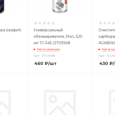
ра (графит)
Универсальный
Очистит
обезжириватель 3ton, 520
карбюра
мл ТС-545 /2703968
AGA806
Нет в наличии
Нет в н
Арт.: 2703968
Арт.: AGA
460
₽
/шт
430
₽