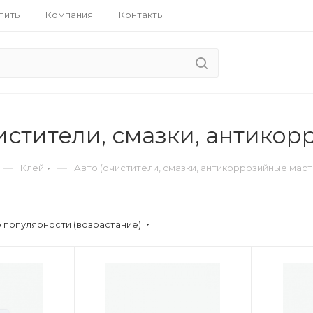
пить
Компания
Контакты
истители, смазки, антико
—
—
Клей
Авто (очистители, смазки, антикоррозийные маст
 популярности (возрастание)