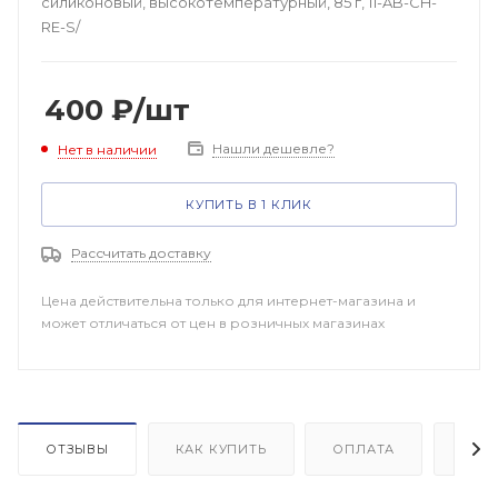
силиконовый, высокотемпературный, 85 г, 11-AB-CH-
RE-S/
400
₽
/шт
Нашли дешевле?
Нет в наличии
КУПИТЬ В 1 КЛИК
Рассчитать доставку
Цена действительна только для интернет-магазина и
может отличаться от цен в розничных магазинах
ОТЗЫВЫ
КАК КУПИТЬ
ОПЛАТА
ДОП