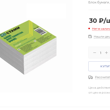
Блок бумаги 
30
₽
/
Нет в нали
Нашли де
КУПИТ
Рассчитат
Цена действи
от цен в роз