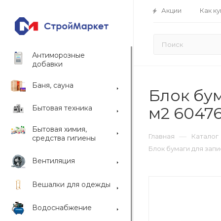
Акции
Как ку
Антиморозные
добавки
Баня, сауна
Блок бум
Бытовая техника
м2 6047
Бытовая химия,
—
Главная
Каталог
средства гигиены
Блок бумаги для запис
Вентиляция
Вешалки для одежды
Водоснабжение