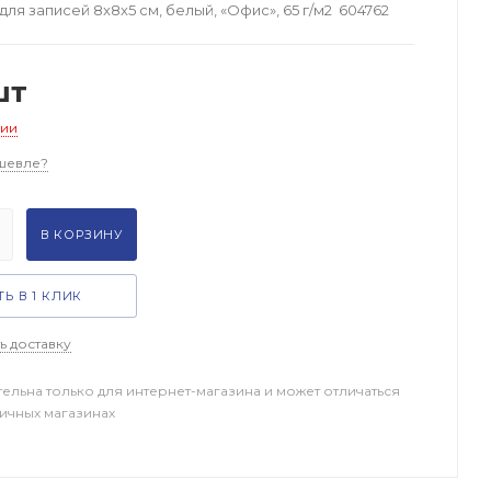
для записей 8x8x5 см, белый, «Офис», 65 г/м2 604762
шт
чии
шевле?
В КОРЗИНУ
Ь В 1 КЛИК
ь доставку
тельна только для интернет-магазина и может отличаться
ничных магазинах