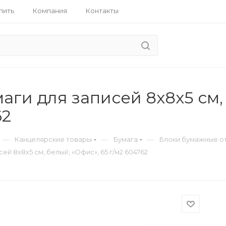
пить
Компания
Контакты
аги для записей 8x8x5 см, 
62
—
—
—
Канцелярские товары
Бумага
Блоки бумажные о
ей 8x8x5 см, белый, «Офис», 65 г/м2 604762