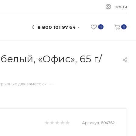
ВОЙТИ
8 800 101 97 64
0
0
белый, «Офис», 65 г/
—
трывные для заметок
Артикул:
604762