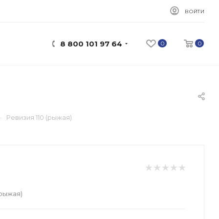
ВОЙТИ
8 800 101 97 64
0
0
—
Ревизия 110 (рыжая)
(рыжая)