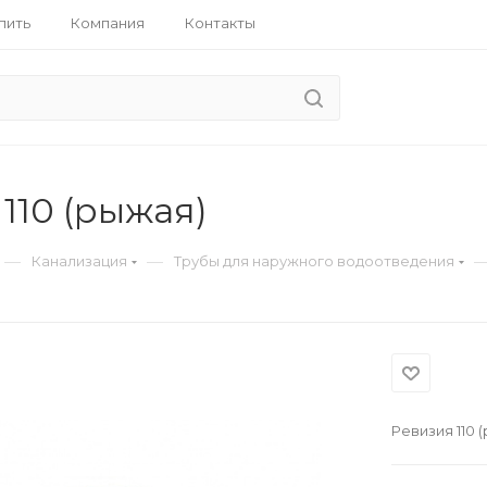
пить
Компания
Контакты
110 (рыжая)
—
—
Канализация
Трубы для наружного водоотведения
Ревизия 110 