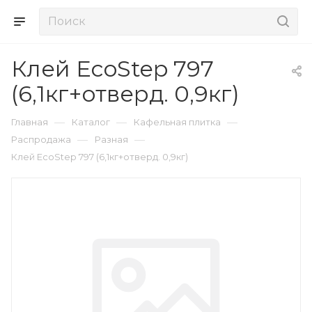
Клей EcoStep 797
(6,1кг+отверд. 0,9кг)
—
—
—
Главная
Каталог
Кафельная плитка
—
—
Распродажа
Разная
Клей EcoStep 797 (6,1кг+отверд. 0,9кг)