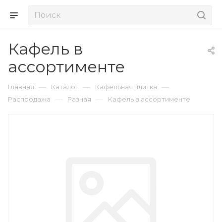
Кафель в
ассортименте
—
—
—
Главная
Каталог
Кафельная плитка
—
—
Распродажа
Разная
Кафель в ассортименте