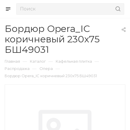
Бордюр Opera_IC
коричневый 230х75
БШ49031
—
—
—
Главная
Каталог
Кафельная плитка
—
—
Распродажа
Опера
Бордюр Opera_IC коричневый 230х75 БШ49031