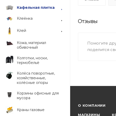
Кафельная плитка
Клеёнка
Отзывы
Клей
Кожа, материал
Помогите дру
обивочный
поделится св
Колготки, носки,
термобельё
Колёса поворотные,
хозяйственные,
колёсные опоры
Корзины офисные для
мусора
О КОМПАНИИ
Краны газовые
МАГАЗИНЫ
К