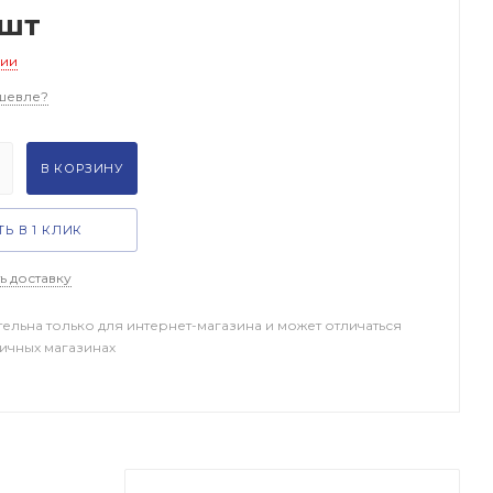
/шт
чии
шевле?
В КОРЗИНУ
Ь В 1 КЛИК
ь доставку
тельна только для интернет-магазина и может отличаться
ничных магазинах