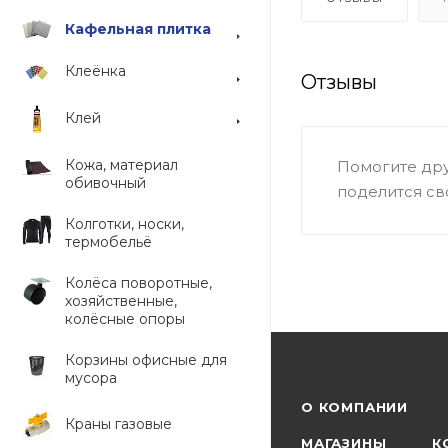
Кафельная плитка
Клеёнка
Отзывы
Клей
Кожа, материал
Помогите дру
обивочный
поделится св
Колготки, носки,
термобельё
Колёса поворотные,
хозяйственные,
колёсные опоры
Корзины офисные для
мусора
О КОМПАНИИ
Краны газовые
МАГАЗИНЫ
К