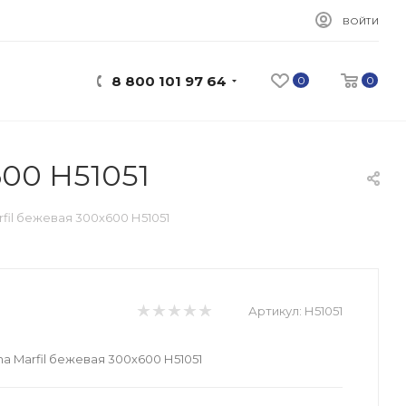
ВОЙТИ
8 800 101 97 64
0
0
600 Н51051
fil бежевая 300х600 Н51051
Артикул:
Н51051
a Marfil бежевая 300х600 Н51051