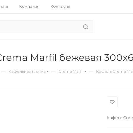
пить
Компания
Контакты
rema Marfil бежевая 300х
—
—
—
Кафельная плитка
Crema Marfil
Кафель Crema Mar
Кафель Crem