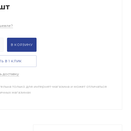
шт
шевле?
В КОРЗИНУ
Ь В 1 КЛИК
ь доставку
тельна только для интернет-магазина и может отличаться
ничных магазинах