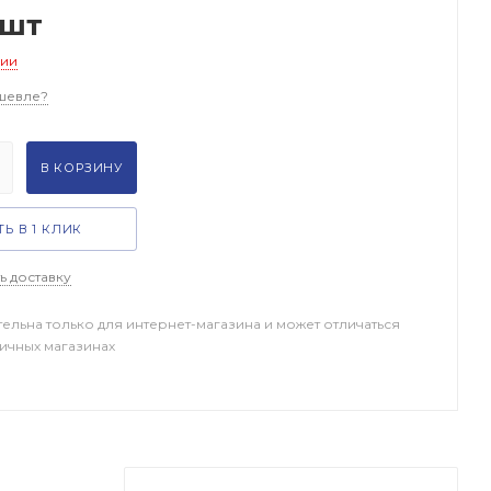
/шт
чии
шевле?
В КОРЗИНУ
Ь В 1 КЛИК
ь доставку
тельна только для интернет-магазина и может отличаться
ничных магазинах