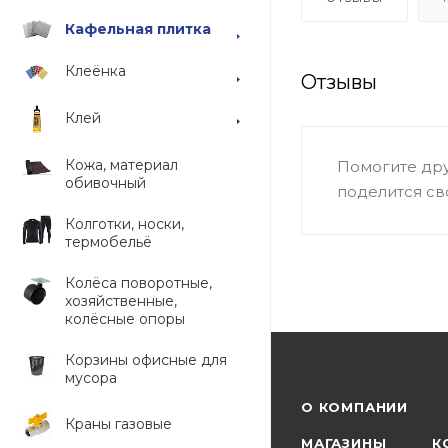
Кафельная плитка
Клеёнка
Отзывы
Клей
Кожа, материал
Помогите дру
обивочный
поделится св
Колготки, носки,
термобельё
Колёса поворотные,
хозяйственные,
колёсные опоры
Корзины офисные для
мусора
О КОМПАНИИ
Краны газовые
МАГАЗИНЫ
К