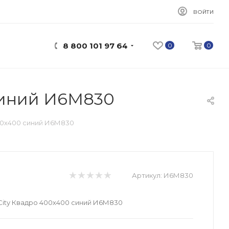
ВОЙТИ
8 800 101 97 64
0
0
 синий И6М830
400х400 синий И6М830
Артикул:
И6М830
 City Квадро 400х400 синий И6М830