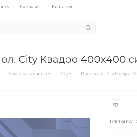
пить
Компания
Контакты
пол. City Квадро 400х400
—
—
—
Кафельная плитка
City
Плитка пол. City Квадро 
Плитка пол.