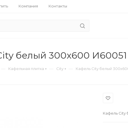
пить
Компания
Контакты
City белый 300х600 И60051
—
—
—
Кафельная плитка
City
Кафель City белый 300х60
Кафель City