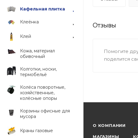
Кафельная плитка
Клеёнка
Отзывы
Клей
Кожа, материал
Помогите дру
обивочный
поделится св
Колготки, носки,
термобельё
Колёса поворотные,
хозяйственные,
колёсные опоры
Корзины офисные для
мусора
О КОМПАНИИ
Краны газовые
МАГАЗИНЫ
К