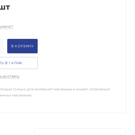
шт
шевле?
В КОРЗИНУ
Ь В 1 КЛИК
ь доставку
тельна только для интернет-магазина и может отличаться
ничных магазинах