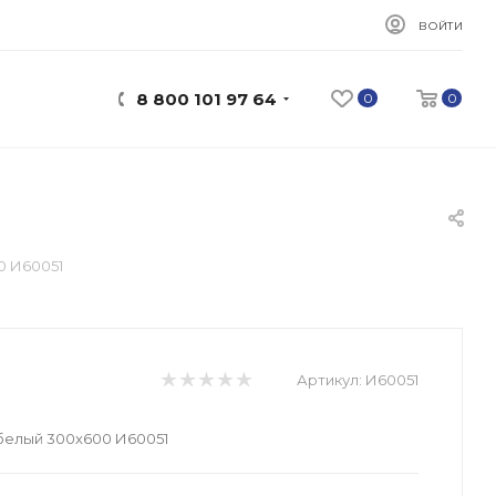
ВОЙТИ
8 800 101 97 64
0
0
0 И60051
Артикул:
И60051
 белый 300х600 И60051