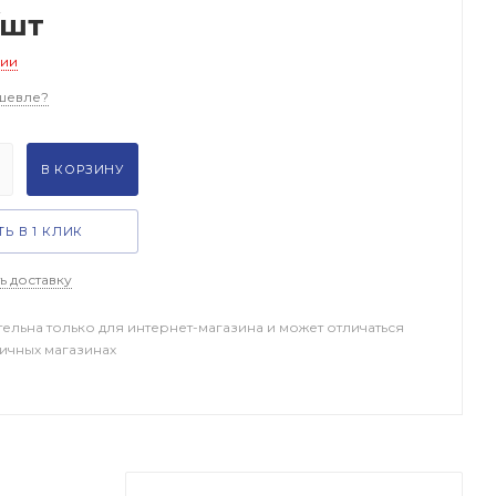
/шт
чии
шевле?
В КОРЗИНУ
Ь В 1 КЛИК
ь доставку
тельна только для интернет-магазина и может отличаться
ничных магазинах