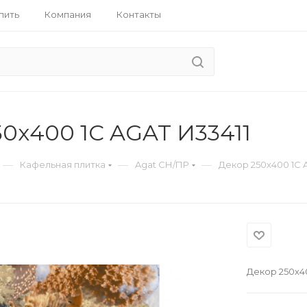
пить
Компания
Контакты
0х400 1C AGAT И33411
—
—
—
Кафельная плитка
Agat СН/ПР
Декор 250х400 1C 
Декор 250х40