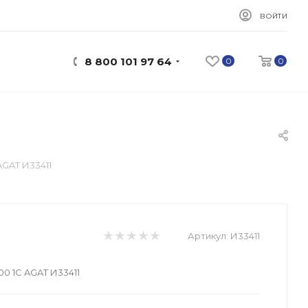
ВОЙТИ
8 800 101 97 64
0
0
AGAT И33411
Артикул:
И33411
0 1C AGAT И33411