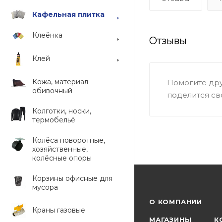
Кафельная плитка
Клеёнка
Отзывы
Клей
Кожа, материал
Помогите дру
обивочный
поделится св
Колготки, носки,
термобельё
Колёса поворотные,
хозяйственные,
колёсные опоры
Корзины офисные для
мусора
О КОМПАНИИ
Краны газовые
МАГАЗИНЫ
К