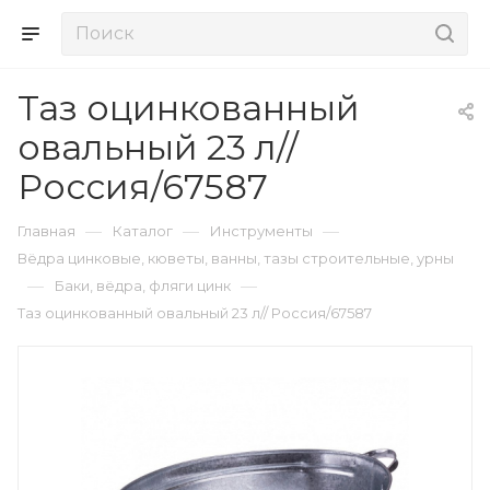
Таз оцинкованный
овальный 23 л//
Россия/67587
—
—
—
Главная
Каталог
Инструменты
Вёдра цинковые, кюветы, ванны, тазы строительные, урны
—
—
Баки, вёдра, фляги цинк
Таз оцинкованный овальный 23 л// Россия/67587